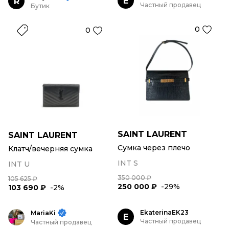
E
R
Частный продавец
Бутик
0
0
SAINT LAURENT
SAINT LAURENT
Сумка через плечо
Клатч/вечерняя сумка
INT S
INT U
350 000 ₽
105 625 ₽
250 000 ₽
-29%
103 690 ₽
-2%
EkaterinaEK23
MariaKi
E
Частный продавец
Частный продавец