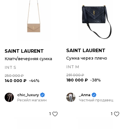
SAINT LAURENT
SAINT LAURENT
Сумка через плечо
Клатч/вечерняя сумка
INT M
INT S
291 000 ₽
250 000 ₽
180 000 ₽
-38%
140 000 ₽
-44%
chic_luxury
_Anna
Ресейл магазин
Частный продавец
1
1