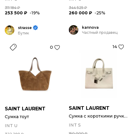
311 184 ₽
344 525 ₽
253 500 ₽
-19%
260 000 ₽
-25%
kannova
strasse
Частный продавец
Бутик
14
0
SAINT LAURENT
SAINT LAURENT
Сумка с короткими ручками
Сумка тоут
INT S
INT U
150 000 ₽