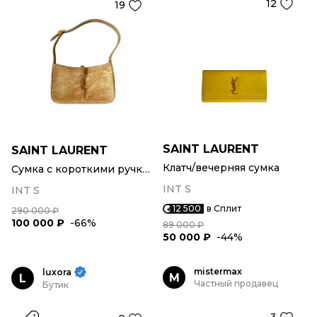
12
19
SAINT LAURENT
SAINT LAURENT
Клатч/вечерняя сумка
Сумка с короткими ручками
INT S
INT S
12 500
в Сплит
290 000 ₽
100 000 ₽
-66%
89 000 ₽
50 000 ₽
-44%
mistermax
luxora
M
L
Частный продавец
Бутик