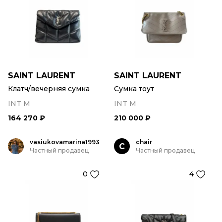
SAINT LAURENT
SAINT LAURENT
Клатч/вечерняя сумка
Сумка тоут
INT M
INT M
164 270 ₽
210 000 ₽
vasiukovamarina1993
chair
C
Частный продавец
Частный продавец
0
4