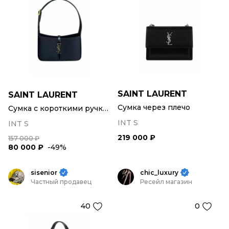
SAINT LAURENT
SAINT LAURENT
Сумка через плечо
Сумка с короткими ручками
INT S
INT S
219 000 ₽
157 000 ₽
80 000 ₽
-49%
sisenior
chic_luxury
Частный продавец
Ресейл магазин
40
0