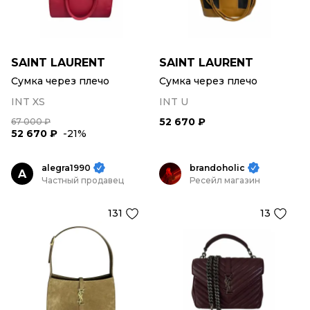
SAINT LAURENT
SAINT LAURENT
Сумка через плечо
Сумка через плечо
INT XS
INT U
52 670 ₽
67 000 ₽
52 670 ₽
-21%
alegra1990
brandoholic
A
Частный продавец
Ресейл магазин
131
13