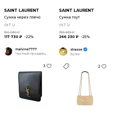
SAINT LAURENT
SAINT LAURENT
Сумка через плечо
Сумка тоут
INT U
INT U
150 080 ₽
355 639 ₽
117 730 ₽
-22%
266 230 ₽
-25%
malvina7777
strasse
Частный продавец
Бутик
3
2