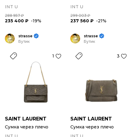
INT U
INT U
288 957 ₽
299 003 ₽
235 400 ₽
-19%
237 560 ₽
-21%
strasse
strasse
Бутик
Бутик
1
3
SAINT LAURENT
SAINT LAURENT
Сумка через плечо
Сумка через плечо
INT U
INT U