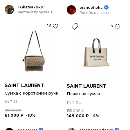
TGkatyakoko1
brandoholic
Частный продавец
Ресейл магазин
16
7
SAINT LAURENT
SAINT LAURENT
Сумка с короткими ручками
Пляжная сумка
INT U
INT XL
99 000 ₽
155 000 ₽
81 000 ₽
-18%
149 000 ₽
-4%