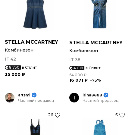
STELLA MCCARTNEY
STELLA MCCARTNEY
Комбинезон
Комбинезон
IT 42
IT 38
8 750
в Сплит
4 018
в Сплит
35 000 ₽
64 000 ₽
16 071 ₽
-75%
artsmi
irina8888
I
Частный продавец
Частный продавец
26
5