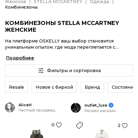
Женское
STELLA MCCARTNEY
Одежда
Комбинезоны
КОМБИНЕЗОНЫ STELLA MCCARTNEY
ЖЕНСКИЕ
На платформе OSKELLY ваш выбор становится
уникальным опытом, где мода переплетается с
комфортным шопингом. Мировые бренды,
Подробнее
аутентификация каждого заказа – Комбинезоны
STELLA MCCARTNEY женские от селлеров OSKELLY с
Фильтры и сортировка
быстрой доставкой по России. Ваш стиль не ждет, и
мы тоже! Винтажные изделия или Комбинезоны
STELLA MCCARTNEY женские из новых коллекций –
Resale
Новое с биркой
Бренд
Состояние 
заказывайте на сайте или в приложении OSKELLY с
целой экосистемой инструментов.
AliceH
outlet_luxe
Частный продавец
Ресейл магазин
0
2