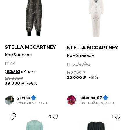
STELLA MCCARTNEY
STELLA MCCARTNEY
Комбинезон
Комбинезон
IT 44
IT 38/40/42
9 750
в Сплит
140 000 ₽
55 000 ₽
-61%
120 000 ₽
39 000 ₽
-68%
yanina
katerina_87
Ресейл магазин
Частный продавец
0
1