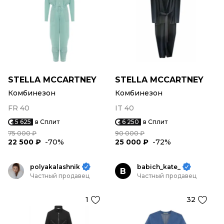
STELLA MCCARTNEY
STELLA MCCARTNEY
Комбинезон
Комбинезон
FR 40
IT 40
5 625
в Сплит
6 250
в Сплит
75 000 ₽
90 000 ₽
22 500 ₽
-70%
25 000 ₽
-72%
polyakalashnik
babich_kate_
B
Частный продавец
Частный продавец
1
32