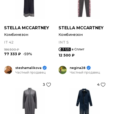
STELLA MCCARTNEY
STELLA MCCARTNEY
Комбинезон
Комбинезон
IT 42
INT S
3 125
в Сплит
186 500 ₽
77 333 ₽
-59%
12 500 ₽
steshamalikova
negina28
Частный продавец
Частный продавец
3
4