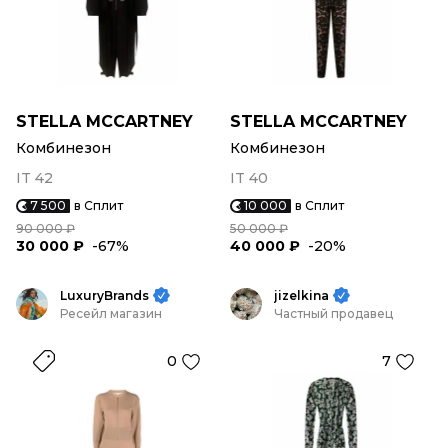
STELLA MCCARTNEY
STELLA MCCARTNEY
Комбинезон
Комбинезон
IT 42
IT 40
7 500
в Сплит
10 000
в Сплит
90 000 ₽
50 000 ₽
30 000 ₽
-67%
40 000 ₽
-20%
LuxuryBrands
jizelkina
Ресейл магазин
Частный продавец
0
7