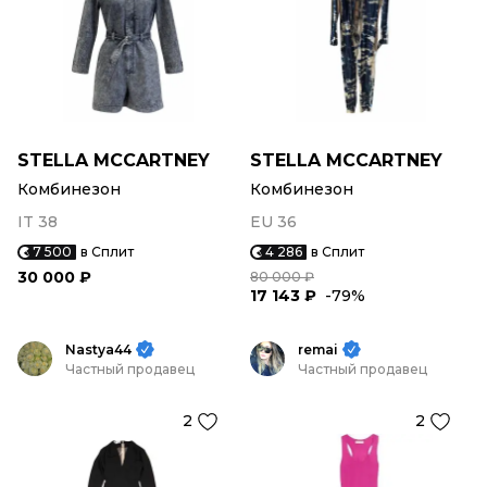
STELLA MCCARTNEY
STELLA MCCARTNEY
Комбинезон
Комбинезон
IT 38
EU 36
7 500
в Сплит
4 286
в Сплит
30 000 ₽
80 000 ₽
17 143 ₽
-79%
Nastya44
remai
Частный продавец
Частный продавец
2
2