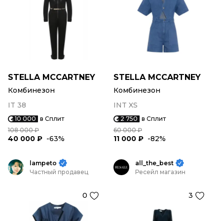
STELLA MCCARTNEY
STELLA MCCARTNEY
Комбинезон
Комбинезон
IT 38
INT XS
10 000
в Сплит
2 750
в Сплит
108 000 ₽
60 000 ₽
40 000 ₽
-63%
11 000 ₽
-82%
lampeto
all_the_best
Частный продавец
Ресейл магазин
0
3