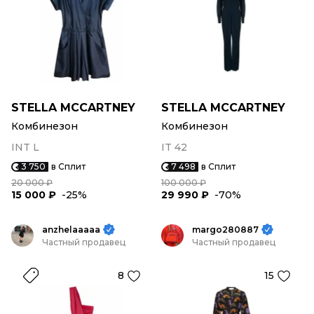
STELLA MCCARTNEY
STELLA MCCARTNEY
Комбинезон
Комбинезон
INT L
IT 42
3 750
в Сплит
7 498
в Сплит
20 000 ₽
100 000 ₽
15 000 ₽
-25%
29 990 ₽
-70%
anzhelaaaaa
margo280887
Частный продавец
Частный продавец
8
15