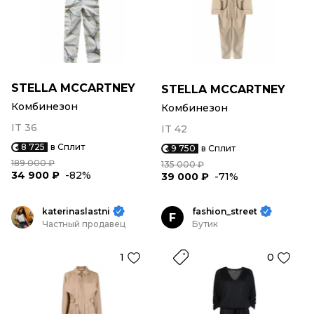
STELLA MCCARTNEY
STELLA MCCARTNEY
Комбинезон
Комбинезон
IT 36
IT 42
8 725
в Сплит
9 750
в Сплит
189 000 ₽
135 000 ₽
34 900 ₽
-82%
39 000 ₽
-71%
katerinaslastni
fashion_street
F
Частный продавец
Бутик
1
0