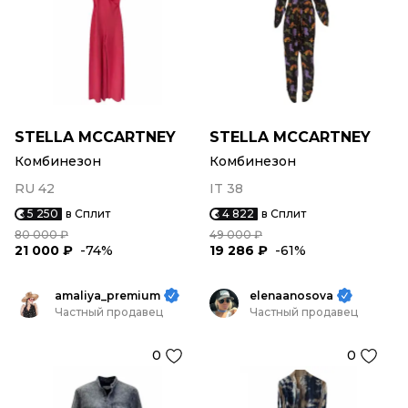
STELLA MCCARTNEY
STELLA MCCARTNEY
Комбинезон
Комбинезон
RU 42
IT 38
5 250
в Сплит
4 822
в Сплит
80 000 ₽
49 000 ₽
21 000 ₽
-74%
19 286 ₽
-61%
amaliya_premium
elenaanosova
Частный продавец
Частный продавец
0
0