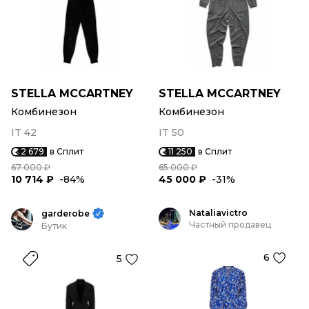
STELLA MCCARTNEY
STELLA MCCARTNEY
Комбинезон
Комбинезон
IT 42
IT 50
2 679
в Сплит
11 250
в Сплит
67 000 ₽
65 000 ₽
10 714 ₽
-84%
45 000 ₽
-31%
Nataliavictro
garderobe
Частный продавец
Бутик
6
5