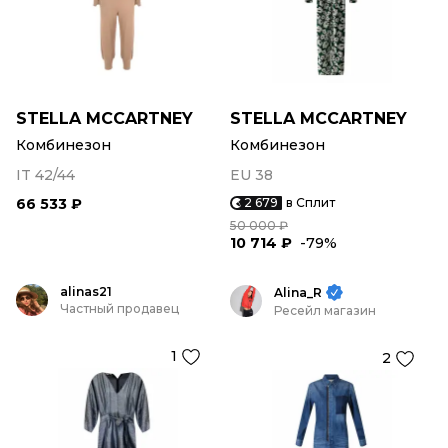
STELLA MCCARTNEY
STELLA MCCARTNEY
Комбинезон
Комбинезон
IT 42/44
EU 38
66 533 ₽
2 679
в Сплит
50 000 ₽
10 714 ₽
-79%
alinas21
Alina_R
Частный продавец
Ресейл магазин
1
2