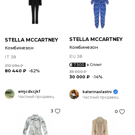
STELLA MCCARTNEY
STELLA MCCARTNEY
Комбинезон
Комбинезон
EU 38
IT 38
7 500
в Сплит
210 094 ₽
80 440 ₽
-62%
35 000 ₽
30 000 ₽
-14%
emjcdxcjkf
katerinaslastni
Частный продавец
Частный продавец
3
0