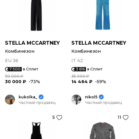
STELLA MCCARTNEY
STELLA MCCARTNEY
Комбинезон
Комбинезон
EU 36
IT 42
7 500
в Сплит
3 616
в Сплит
110 000 ₽
35 000 ₽
30 000 ₽
-73%
14 464 ₽
-59%
kukolka_
nikol5
Частный продавец
Частный продавец
5
11