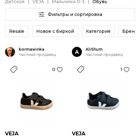
Детское
VEJA
Мальчики 0-3
Обувь
Фильтры и сортировка
Resale
Новое с биркой
Категория
Бренд
bormawinka
AliShum
A
Частный продавец
Частный продавец
0
1
VEJA
VEJA