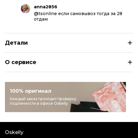
anna2856
@tsonline если самовывоз тогда за 28
отдам
Детали
AQUAZZURA Красные замшевые босоножки
О сервисе
Размер
IT 36,5
Раздел
Женское
Категория
Босоножки
100% оригинал
Бренд
AQUAZZURA
Каждый заказ проходит проверку
подлинности в офисе Oskelly
Материал обуви
Замша
Цвет
Красный
Состояние товара
Новое с биркой
Oskelly
Продавец
Частный продавец