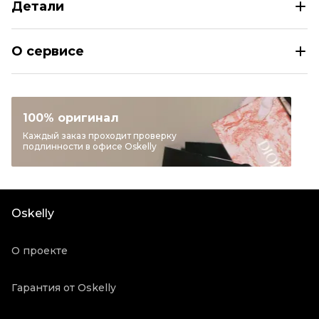
Детали
CHRISTIAN DIOR Черные кожаные ботинки
О сервисе
Размер
IT 39
Раздел
Женское
Категория
Ботинки
100% оригинал
Бренд
CHRISTIAN DIOR
Каждый заказ проходит проверку
подлинности в офисе Oskelly
Материал обуви
Кожа
Цвет
Черный
Состояние товара
Новое с биркой
Oskelly
Продавец
Ресейл магазин
Oskelly ID
2473431
О проекте
Гарантия от Oskelly