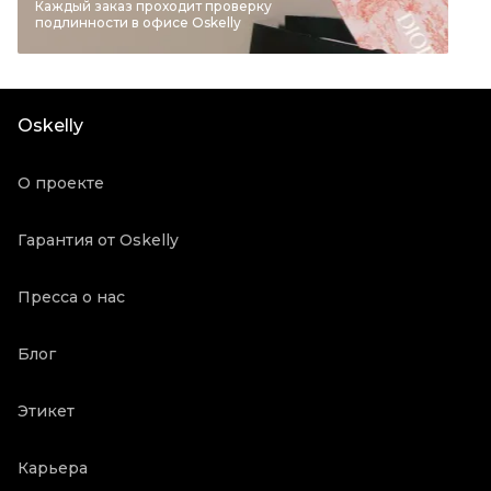
Бренд
BRUNELLO CUCINELLI
Каждый заказ проходит проверку
подлинности в офисе Oskelly
Материал одежды
Кожа
Цвет
Черный
Состояние товара
Отличное состояние
Oskelly
Продавец
Частный продавец
Oskelly ID
2188779
О проекте
Гарантия от Oskelly
Пресса о нас
Блог
Этикет
Карьера