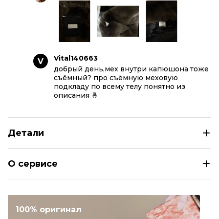
Vital140663
V
добрый день,мех внутри капюшона тоже
съёмный? про съёмную меховую
подкладу по всему телу понятно из
описания 🤞
Детали
BRUNELLO CUCINELLI Черная кожаная дубленка/шуба
О сервисе
Размер
EU 54
Раздел
Мужское
Категория
Дубленки и Шубы
100% оригинал