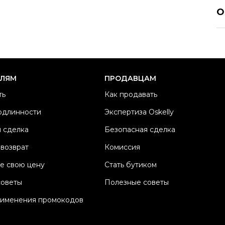
SA
О
Р
Ра
Ка
Б
ЕЛЯМ
ПРОДАВЦАМ
Ц
ть
Как продавать
П
одлинности
Экспертиза Oskelly
М
 сделка
Безопасная сделка
Со
П
 возврат
Комиссия
Os
е свою цену
Стать бутиком
советы
Полезные советы
рименения промокодов