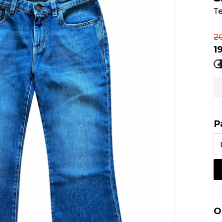
Т
2
1
Р
О