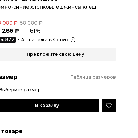
емно-синие хлопковые джинсы клеш
0 000 ₽
50 000 ₽
9 286 ₽
-61%
4 822
× 4 платежа в Сплит
Предложите свою цену
азмер
Таблица размеров
Выберите размер
В корзину
 товаре