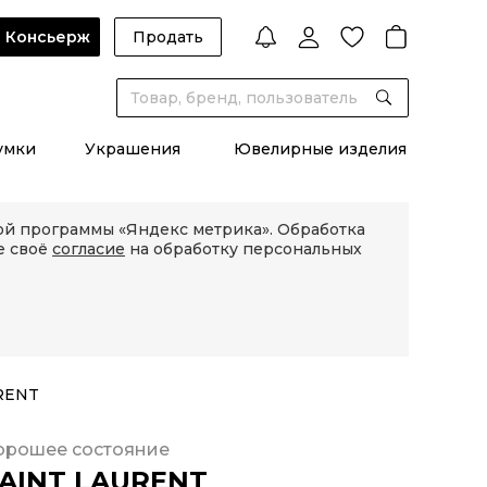
Консьерж
Продать
умки
Украшения
Ювелирные изделия
кой программы «Яндекс метрика». Обработка
е своё
согласие
на обработку персональных
RENT
орошее состояние
AINT LAURENT