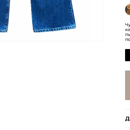
Чу
ко
пы
по
Д