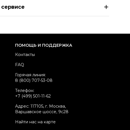
INT LAURENT Темно-синие хлопковые джинсы клеш
 сервисе
азмер
JEANS 28
здел
Женское
тегория
Расклешенные джинсы
ренд
SAINT LAURENT
ПОМОЩЬ И ПОДДЕРЖКА
вет
Темно-синий
Контакты
осадка
Средняя
FAQ
атериал джинсов
Хлопок
Горячая линия:
стояние товара
Хорошее состояние
8 (800) 707-53-08
родавец
Частный продавец
Телефон:
kelly ID
2126051
+7 (499) 501-11-62
Адрес: 117105, г. Москва,
Варшавское шоссе, 9с28
Найти нас на карте