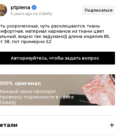
ptplena
Подписаться
5 years ago на Oskelly
ть укороченные, чуть расклешаются, ткань
мфортная, материал карманов из ткани цвет
льный, видно так задумано)) длина изделия 85,
т 38, пот примерно 52
Авторизуйтесь, чтобы задать вопрос
100% оригинал
Каждый заказ проходит
проверку подлинности в офисе
Oskelly
етали