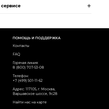
UL SMITH Синий кардиган
 сервисе
азмер
INT S
здел
Женское
тегория
Кардиганы
ренд
PAUL SMITH
ПОМОЩЬ И ПОДДЕРЖКА
атериал одежды
Другое
Контакты
вет
Синий
FAQ
стояние товара
Отличное состояние
Горячая линия:
родавец
Частный продавец
8 (800) 707-53-08
kelly ID
1119761
Телефон:
+7 (499) 501-11-62
Адрес: 117105, г. Москва,
Варшавское шоссе, 9с28
Найти нас на карте