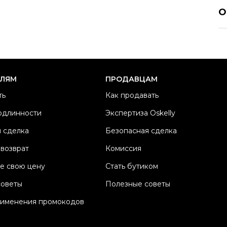
PA
О
Р
Ра
Ка
Б
ЕЛЯМ
ПРОДАВЦАМ
М
ть
Как продавать
Ц
одлинности
Экспертиза Oskelly
Со
 сделка
Безопасная сделка
П
Os
 возврат
Комиссия
е свою цену
Стать бутиком
советы
Полезные советы
рименения промокодов