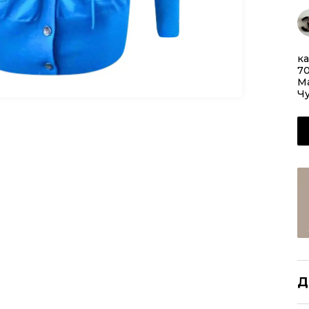
ка
7
Ма
Чу
Д