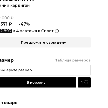
иний кардиган
2 000 ₽
 571 ₽
-47%
2 893
× 4 платежа в Сплит
Предложите свою цену
азмер
Таблица размеров
Выберите размер
1
В корзину
 товаре