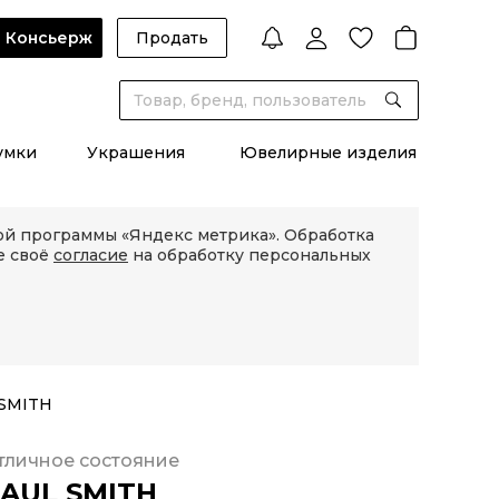
Консьерж
Продать
умки
Украшения
Ювелирные изделия
кой программы «Яндекс метрика». Обработка
е своё
согласие
на обработку персональных
 SMITH
тличное состояние
AUL SMITH