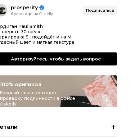
prosperity
Подписаться
6 years ago на Oskelly
рдиган Paul Smith
0 шерсть 30 шёлк
ркировка S , подойдёт и на M
десный цвет и мягкая текстура
Авторизуйтесь, чтобы задать вопрос
100% оригинал
Каждый заказ проходит
проверку подлинности в офисе
Oskelly
етали