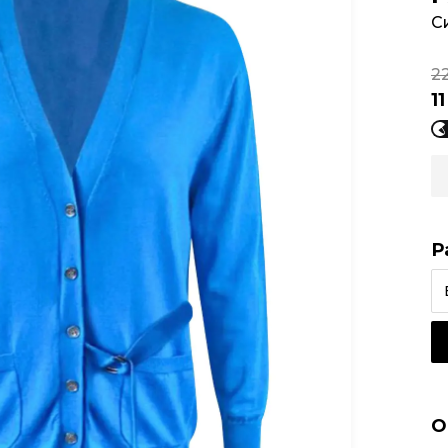
С
2
11
Р
О