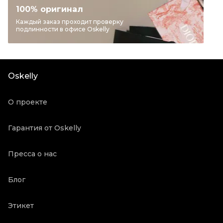
Категория
Кольца
100% оригинал
Бренд
CHRISTIAN DIOR
Каждый заказ проходит проверку
подлинности в офисе Oskelly
Модель
Signature
Материал украшений
Металл
Цвет
Золотой
Oskelly
Состояние товара
Новое с биркой
Продавец
Бутик
О проекте
Oskelly ID
5715978
Гарантия от Oskelly
Пресса о нас
Блог
Этикет