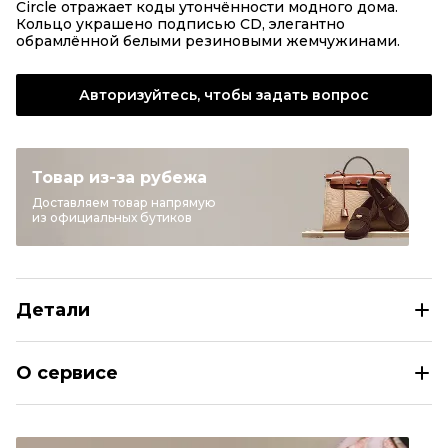
Circle отражает коды утончённости модного дома.
Кольцо украшено подписью CD, элегантно
обрамлённой белыми резиновыми жемчужинами.
Авторизуйтесь, чтобы задать вопрос
Товар из-за рубежа
Доставляем товар напрямую
из официальных бутиков
Детали
CHRISTIAN DIOR Золотое металлическое кольцо
О сервисе
Размер
INT L
Раздел
Женское