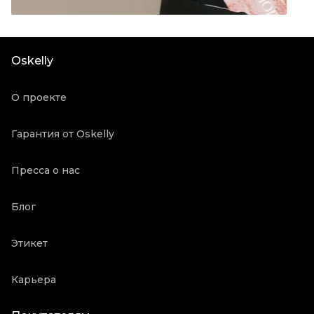
Материал обуви
Кожа
Цвет
Красный
Состояние товара
Новое с биркой
Oskelly
Продавец
Частный продавец
Oskelly ID
2722320
О проекте
Гарантия от Oskelly
Пресса о нас
Блог
Этикет
Карьера