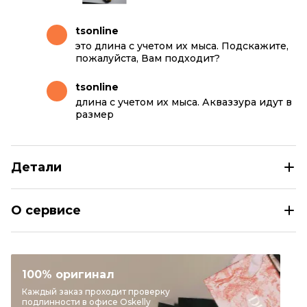
tsonline
это длина с учетом их мыса. Подскажите,
пожалуйста, Вам подходит?
tsonline
длина с учетом их мыса. Акваззура идут в
размер
Детали
AQUAZZURA Красные кожаные мюли
О сервисе
Размер
IT 37,5
Раздел
Женское
Категория
Мюли
100% оригинал
Бренд
AQUAZZURA
Каждый заказ проходит проверку
подлинности в офисе Oskelly