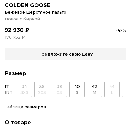
GOLDEN GOOSE
Бежевое шерстяное пальто
Новое с биркой
92 930 ₽
-47%
176 752 ₽
Предложите свою цену
Размер
IT
34
36
38
40
42
44
4
INT
3XS
2XS
XS
S
M
L
X
Таблица размеров
О товаре