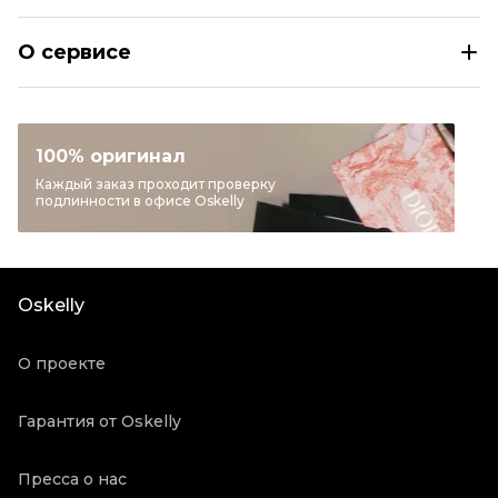
GOLDEN GOOSE Бежевое шерстяное пальто
О сервисе
Размер
IT 40/42
Раздел
Женское
Категория
Пальто
100% оригинал
Бренд
GOLDEN GOOSE
Каждый заказ проходит проверку
подлинности в офисе Oskelly
Материал одежды
Шерсть
Цвет
Бежевый
Состояние товара
Новое с биркой
Oskelly
Продавец
Бутик
Oskelly ID
5809232
О проекте
Гарантия от Oskelly
Пресса о нас