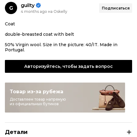
guilty
G
Подписаться
4 months ago на Oskelly
Coat
double-breasted coat with belt
50% Virgin wool. Size in the picture: 40/IT. Made in
Portugal.
Авторизуйтесь, чтобы задать вопрос
Товар из-за рубежа
Доставляем товар напрямую
из официальных бутиков
Детали