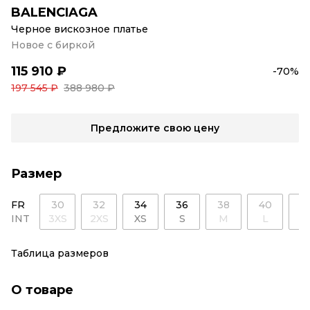
BALENCIAGA
Черное вискозное платье
Новое с биркой
115 910 ₽
-70%
197 545 ₽
388 980 ₽
Предложите свою цену
Размер
FR
30
32
34
36
38
40
4
INT
3XS
2XS
XS
S
M
L
X
Таблица размеров
О товаре