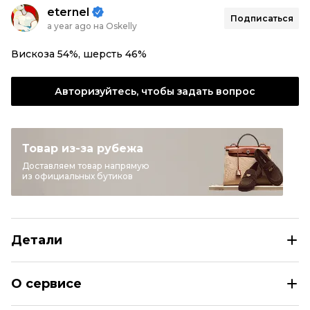
eternel
Подписаться
a year ago на Oskelly
Вискоза 54%, шерсть 46%
Авторизуйтесь, чтобы задать вопрос
Товар из-за рубежа
Доставляем товар напрямую
из официальных бутиков
Детали
BALENCIAGA Черное вискозное платье
О сервисе
Размер
FR 34/36