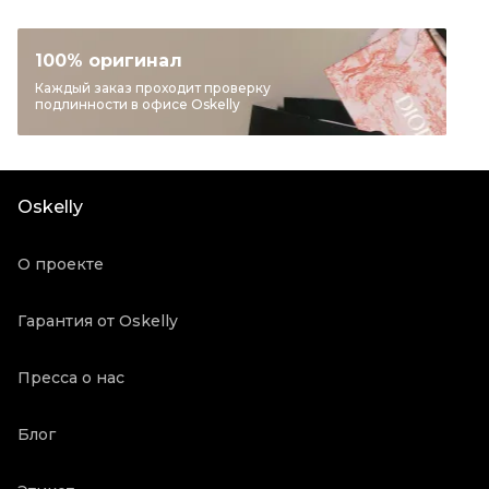
Раздел
Женское
Категория
Другие платья
100% оригинал
Бренд
BALENCIAGA
Каждый заказ проходит проверку
подлинности в офисе Oskelly
Материал одежды
Вискоза
Цвет
Черный
Состояние товара
Новое с биркой
Oskelly
Продавец
Бутик
Oskelly ID
3174150
О проекте
Гарантия от Oskelly
Пресса о нас
Блог