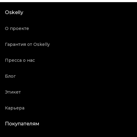
Длина ручки
Короткие ручки
Oskelly
Состояние товара
Отличное состояние
Продавец
Частный продавец
О проекте
Oskelly ID
2195494
Гарантия от Oskelly
Пресса о нас
Блог
Этикет
Карьера
Покупателям