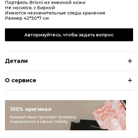
Портфель Brioni из змеиной кожи
Не носился, с биркой
Имеются незначительные следы хранения
Размер 42*30*7 см
Авторизуйтесь, чтобы задать вопрос
Детали
BRIONI Коричневый портфель из экзотической кожи
О сервисе
Размер
INT U
Раздел
Мужское
Категория
Портфели
100% оригинал
Бренд
BRIONI
Каждый заказ проходит проверку
подлинности в офисе Oskelly
Материал сумок
Экзотическая кожа
Цвет
Коричневый