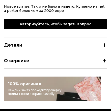
Новое платье. Так и не было в надето. Куплено на net
a porter более чем за 2000 евро
Авторизуйтесь, чтобы задать вопрос
Детали
BRUNELLO CUCINELLI Белое хлопковое повседневное п
О сервисе
Размер
INT XS
Раздел
Женское
Категория
Повседневные платья
100% оригинал
Бренд
BRUNELLO CUCINELLI
Каждый заказ проходит проверку
подлинности в офисе Oskelly
Материал одежды
Хлопок
Цвет
Белый