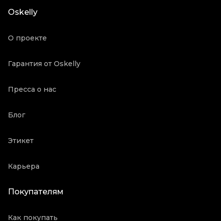
Состояние товара
Новое с биркой
Oskelly
Продавец
Частный продавец
Oskelly ID
269109
О проекте
Гарантия от Oskelly
Пресса о нас
Блог
Этикет
Карьера
Покупателям
Как покупать