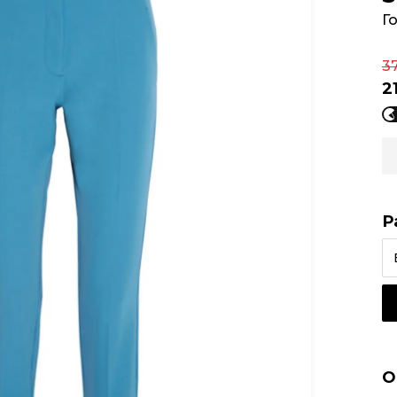
Г
3
2
Р
О