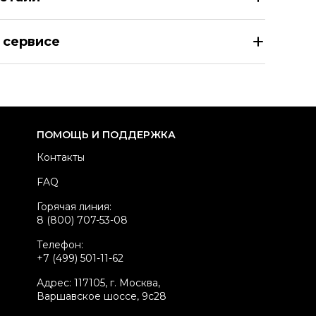
TELLA MCCARTNEY Голубые шерстяные прямые брюки
 сервисе
азмер
INT S
здел
Женское
тегория
Прямые брюки
ренд
STELLA MCCARTNEY
ПОМОЩЬ И ПОДДЕРЖКА
атериал одежды
Шерсть
Контакты
вет
Голубой
FAQ
осадка
Средняя
Горячая линия:
стояние товара
Новое с биркой
8 (800) 707-53-08
родавец
Частный продавец
Телефон:
kelly ID
727242
+7 (499) 501-11-62
Адрес: 117105, г. Москва,
Варшавское шоссе, 9с28