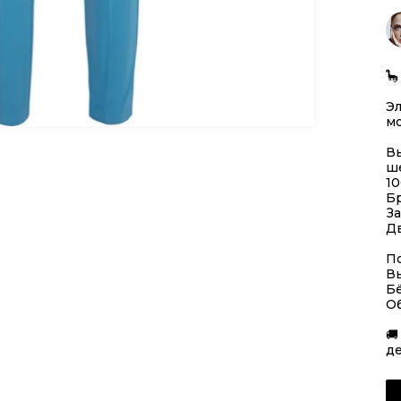
🦕
Э
м
В
ше
1
Б
За
Дв
По
Вы
Бё
О
🚚
де