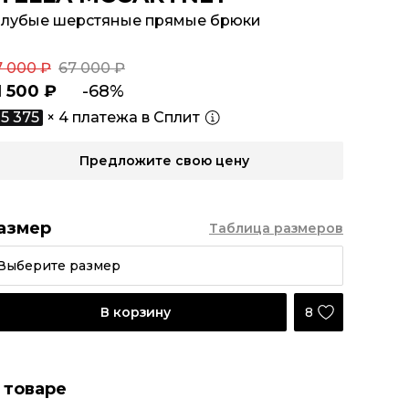
олубые шерстяные прямые брюки
7 000 ₽
67 000 ₽
1 500 ₽
-68%
5 375
× 4 платежа в Сплит
Предложите свою цену
азмер
Таблица размеров
Выберите размер
8
В корзину
 товаре