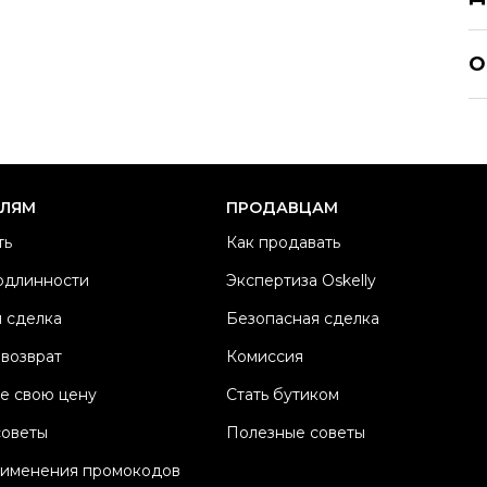
S
О
Р
Ра
Ка
Б
ЕЛЯМ
ПРОДАВЦАМ
М
ть
Как продавать
Ц
одлинности
Экспертиза Oskelly
П
 сделка
Безопасная сделка
Со
П
 возврат
Комиссия
Os
е свою цену
Стать бутиком
советы
Полезные советы
рименения промокодов