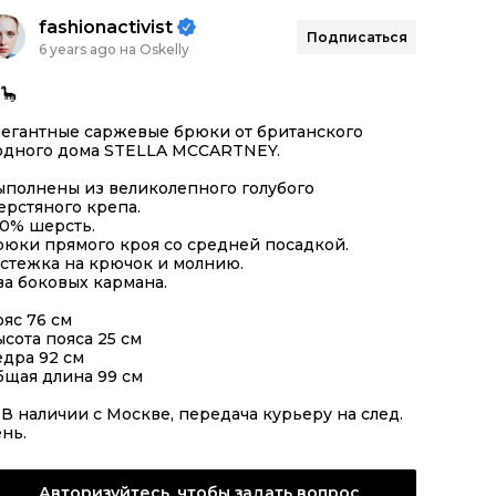
fashionactivist
Подписаться
6 years ago на Oskelly
 🦕
легантные саржевые брюки от британского
одного дома STELLA MCCARTNEY.
ыполнены из великолепного голубого
рстяного крепа.
00% шерсть.
рюки прямого кроя со средней посадкой.
стежка на крючок и молнию.
а боковых кармана.
яс 76 см
сота пояса 25 см
дра 92 см
бщая длина 99 см
 В наличии с Москве, передача курьеру на след.
нь.
Авторизуйтесь, чтобы задать вопрос