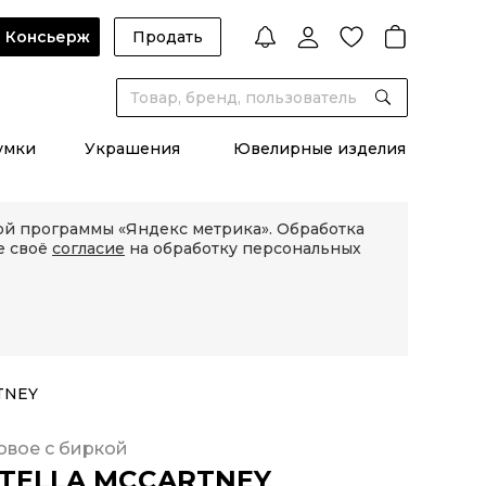
Консьерж
Продать
умки
Украшения
Ювелирные изделия
кой программы «Яндекс метрика». Обработка
е своё
согласие
на обработку персональных
TNEY
овое с биркой
TELLA MCCARTNEY