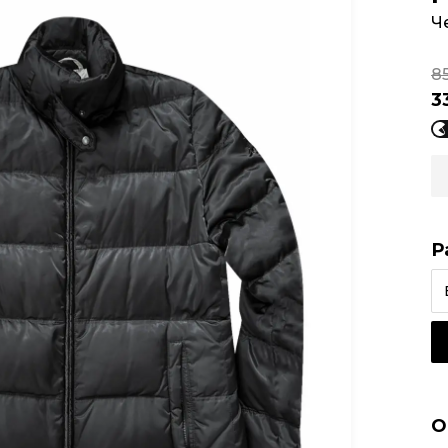
Ч
8
3
Р
О