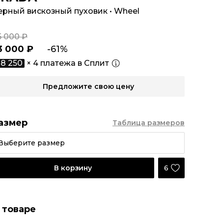
ерный вискозный пуховик
•
Wheel
5 000 ₽
3 000 ₽
-61%
8 250
× 4 платежа в Сплит
Предложите свою цену
азмер
Таблица размеров
Выберите размер
6
В корзину
 товаре