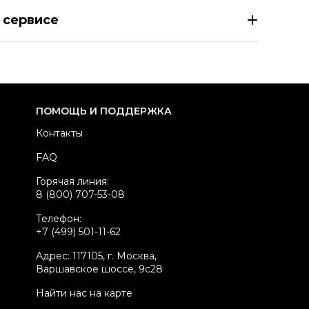
RADA Черный вискозный пуховик
 сервисе
азмер
EU 46
здел
Женское
тегория
Пуховики
ренд
PRADA
ПОМОЩЬ И ПОДДЕРЖКА
одель
Wheel
Контакты
атериал одежды
Вискоза
FAQ
вет
Черный
Горячая линия:
стояние товара
Хорошее состояние
8 (800) 707-53-08
родавец
Частный продавец
Телефон:
kelly ID
3173853
+7 (499) 501-11-62
Адрес: 117105, г. Москва,
Варшавское шоссе, 9с28
Найти нас на карте