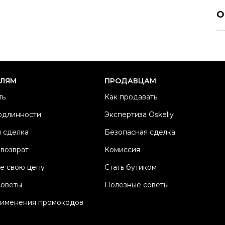
P
О
Р
Ра
Ка
Б
ЕЛЯМ
ПРОДАВЦАМ
М
ть
Как продавать
М
одлинности
Экспертиза Oskelly
Ц
 сделка
Безопасная сделка
Со
П
 возврат
Комиссия
Os
е свою цену
Стать бутиком
советы
Полезные советы
рименения промокодов