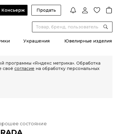
Консьерж
Продать
умки
Украшения
Ювелирные изделия
кой программы «Яндекс метрика». Обработка
е своё
согласие
на обработку персональных
орошее состояние
PRADA