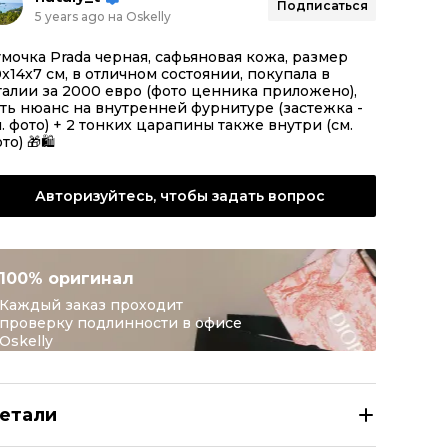
Подписаться
5 years ago на Oskelly
мочка Prada черная, сафьяновая кожа, размер
x14x7 см, в отличном состоянии, покупала в
алии за 2000 евро (фото ценника приложено),
ть нюанс на внутренней фурнитуре (застежка -
. фото) + 2 тонких царапины также внутри (см.
то) 🎁🛍️
Авторизуйтесь, чтобы задать вопрос
100% оригинал
Каждый заказ проходит
проверку подлинности в офисе
Oskelly
етали