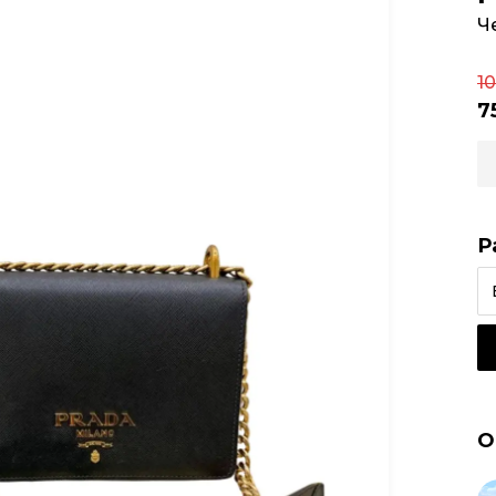
Ч
1
7
Р
О