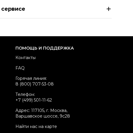
ADA Черная кожаная сумка через плечо
 сервисе
азмер
INT S
здел
Женское
тегория
Сумки через плечо
ренд
PRADA
ПОМОЩЬ И ПОДДЕРЖКА
териал сумок
Кожа
Контакты
вет
Черный
FAQ
ина ручки
Длинный ремень
Горячая линия:
стояние товара
Отличное состояние
8 (800) 707-53-08
родавец
Частный продавец
Телефон:
kelly ID
5732966
+7 (499) 501-11-62
Адрес: 117105, г. Москва,
Варшавское шоссе, 9с28
Найти нас на карте