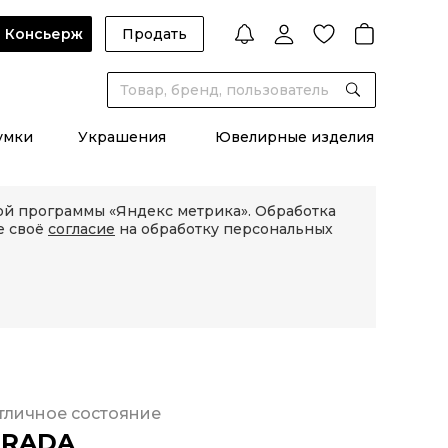
Консьерж
Продать
умки
Украшения
Ювелирные изделия
кой программы «Яндекс метрика». Обработка
е своё
согласие
на обработку персональных
тличное состояние
PRADA