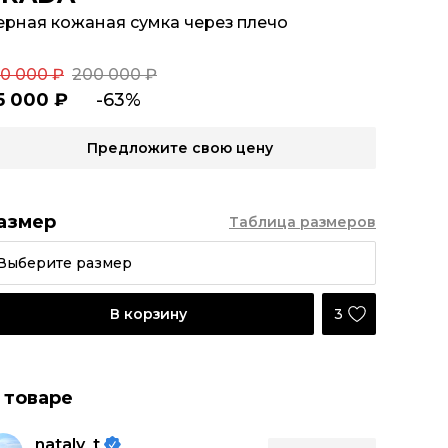
ерная кожаная сумка через плечо
00 000 ₽
200 000 ₽
5 000 ₽
-63%
Предложите свою цену
азмер
Таблица размеров
Выберите размер
3
В корзину
 товаре
nataly_t