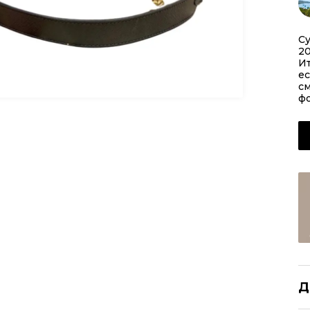
Су
20
Ит
ес
см
фо
Д