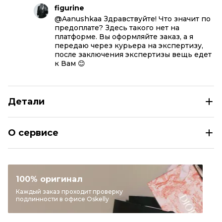
figurine
@Aanushkaa Здравствуйте! Что значит по
предоплате? Здесь такого нет на
платформе. Вы оформляйте заказ, а я
передаю через курьера на экспертизу,
после заключения экспертизы вещь едет
к Вам 😊
Детали
GUCCI Коричневая сумка с короткими ручками
О сервисе
Размер
INT L
Раздел
Женское
Категория
Сумки с короткими ручками
100% оригинал
Бренд
GUCCI
Каждый заказ проходит проверку
подлинности в офисе Oskelly
Материал сумок
Другое
Цвет
Коричневый