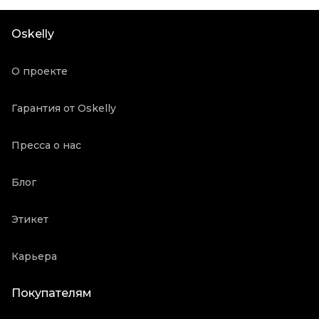
Длина ручки
Короткие ручки
Oskelly
Состояние товара
Отличное состояние
Винтаж
Да
О проекте
Продавец
Частный продавец
Oskelly ID
1666682
Гарантия от Oskelly
Пресса о нас
Блог
Этикет
Карьера
Покупателям