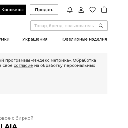
Консьерж
Продать
умки
Украшения
Ювелирные изделия
кой программы «Яндекс метрика». Обработка
е своё
согласие
на обработку персональных
овое с биркой
LAIA