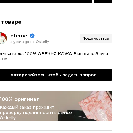
 товаре
eternel
Подписаться
a year ago на Oskelly
вечья кожа 100% ОВЕЧЬЯ КОЖА Высота каблука:
5 см
Авторизуйтесь, чтобы задать вопрос
100% оригинал
Каждый заказ проходит
проверку подлинности в офисе
Oskelly