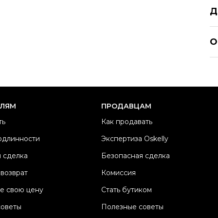
Д
AL
О
Р
Ра
Ка
Б
ЕЛЯМ
ПРОДАВЦАМ
М
ть
Как продавать
Ма
одлинности
Экспертиза Oskelly
Ц
 сделка
Безопасная сделка
Со
П
 возврат
Комиссия
Os
е свою цену
Стать бутиком
советы
Полезные советы