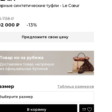
ерные синтетические туфли
•
Le Cœur
6 738 ₽
02 000 ₽
-13%
Предложите свою цену
Товар из-за рубежа
Доставляем товар напрямую
из официальных бутиков
азмер
Таблица размеров
Выберите размер
17
В корзину