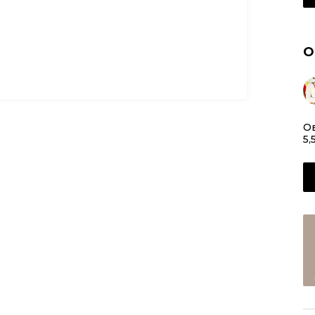
О
О
5,