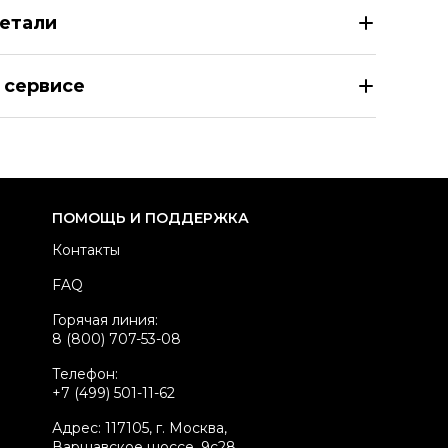
етали
AIA Черные синтетические туфли
 сервисе
азмер
IT 36
здел
Женское
тегория
Туфли
ренд
ALAIA
ПОМОЩЬ И ПОДДЕРЖКА
одель
Le Cœur
Контакты
териал обуви
Синтетика
FAQ
вет
Черный
Горячая линия:
стояние товара
Новое с биркой
8 (800) 707-53-08
родавец
Бутик
Телефон:
kelly ID
3174327
+7 (499) 501-11-62
Адрес: 117105, г. Москва,
Варшавское шоссе, 9с28