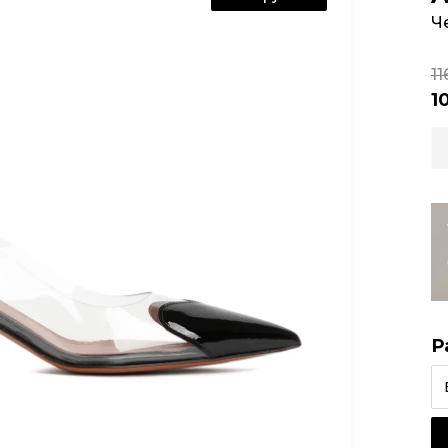
Ч
11
1
Р