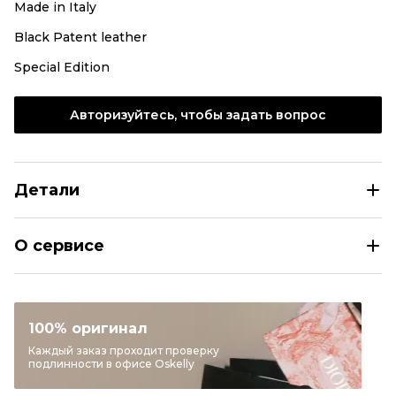
Made in Italy
Black Patent leather
Special Edition
Авторизуйтесь, чтобы задать вопрос
Детали
PRADA Черные кожаные высокие кроссовки / кеды
О сервисе
Размер
EU 42
Раздел
Мужское
Категория
Высокие кроссовки / кеды
100% оригинал
Бренд
PRADA
Каждый заказ проходит проверку
подлинности в офисе Oskelly
Материал обуви
Кожа