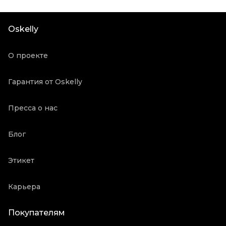
Цвет
Черный
Состояние товара
Новое с биркой
Oskelly
Продавец
Частный продавец
Oskelly ID
3145902
О проекте
Гарантия от Oskelly
Пресса о нас
Блог
Этикет
Карьера
Покупателям