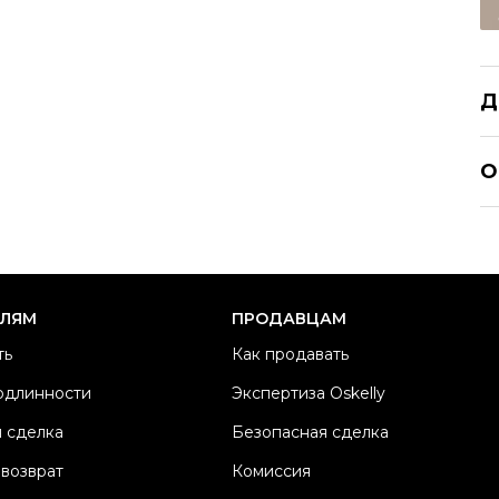
Д
CH
О
Р
Ра
Ка
Б
ЕЛЯМ
ПРОДАВЦАМ
М
ть
Как продавать
М
одлинности
Экспертиза Oskelly
Ц
 сделка
Безопасная сделка
Со
П
 возврат
Комиссия