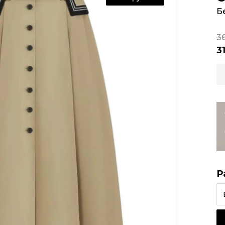
Б
3
3
Р