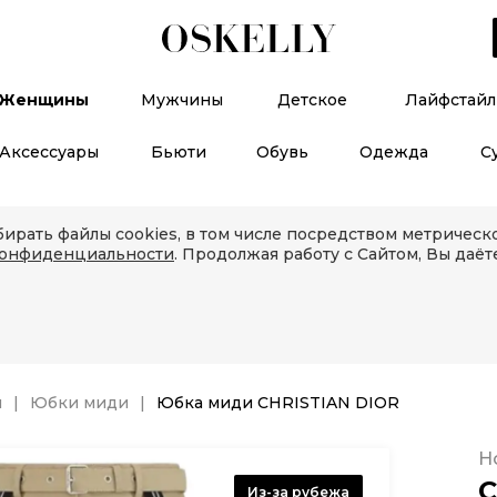
Женщины
Мужчины
Детское
Лайфстайл
Аксессуары
Бьюти
Обувь
Одежда
С
ирать файлы cookies, в том числе посредством метричес
конфиденциальности
. Продолжая работу с Сайтом, Вы даёт
и
Юбки миди
Юбка миди CHRISTIAN DIOR
Н
C
Из-за рубежа