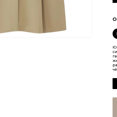
О
Ю
си
га
же
р
чё