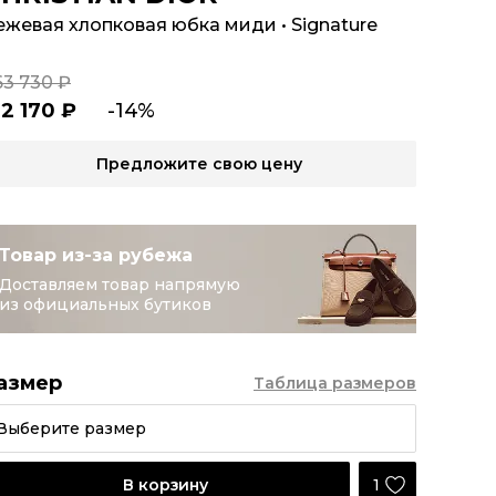
ежевая хлопковая юбка миди
•
Signature
63 730 ₽
12 170 ₽
-14%
Предложите свою цену
Товар из-за рубежа
Доставляем товар напрямую
из официальных бутиков
азмер
Таблица размеров
Выберите размер
1
В корзину