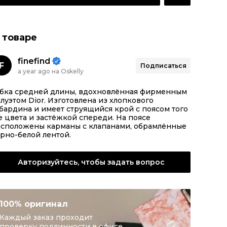
 товаре
finefind
F
Подписаться
a year ago на Oskelly
бка средней длины, вдохновлённая фирменным
луэтом Dior. Изготовлена из хлопкового
бардина и имеет струящийся крой с поясом того
 цвета и застёжкой спереди. На поясе
асположены карманы с клапанами, обрамлённые
рно-белой лентой.
Авторизуйтесь, чтобы задать вопрос
100% оригинал
Каждый заказ проходит
проверку подлинности в офисе