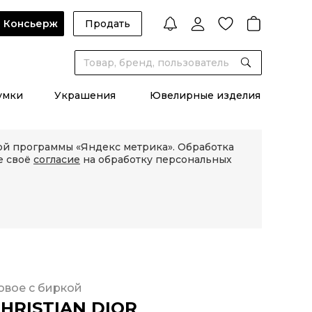
Консьерж
Продать
умки
Украшения
Ювелирные изделия
кой программы «Яндекс метрика». Обработка
е своё
согласие
на обработку персональных
овое с биркой
HRISTIAN DIOR