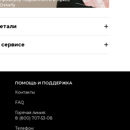
Oskelly
етали
RISTIAN DIOR Бежевая хлопковая юбка миди
 сервисе
азмер
FR 40
здел
Женское
тегория
Юбки миди
ренд
CHRISTIAN DIOR
ПОМОЩЬ И ПОДДЕРЖКА
одель
Signature
Контакты
атериал одежды
Хлопок
FAQ
вет
Бежевый
Горячая линия:
стояние товара
Новое с биркой
8 (800) 707-53-08
родавец
Бутик
Телефон: