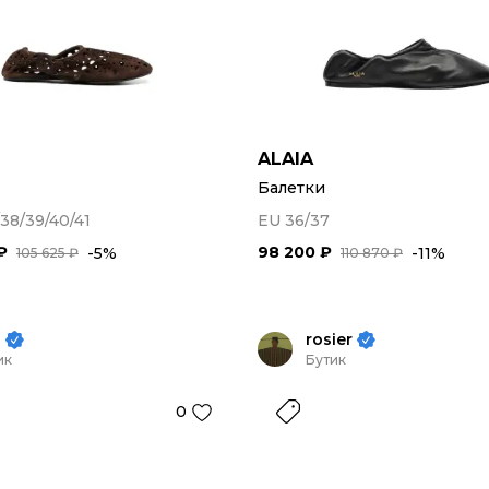
ALAIA
Балетки
38/39/40/41
EU 36/37
₽
98 200 ₽
-5%
-11%
105 625 ₽
110 870 ₽
i
rosier
ик
Бутик
0