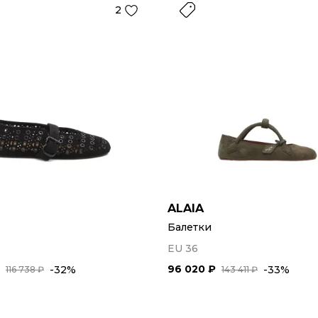
2
ALAIA
Балетки
EU 36
96 020 ₽
-32%
-33%
116 738 ₽
143 411 ₽