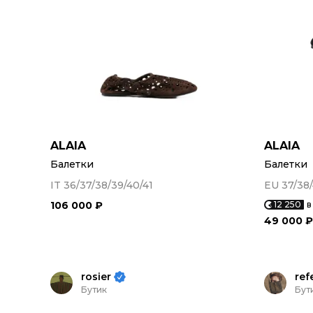
ALAIA
ALAIA
Балетки
Балетки
IT 36/37/38/39/40/41
EU 37/38
106 000 ₽
12 250
в
49 000 ₽
rosier
ref
Бутик
Бут