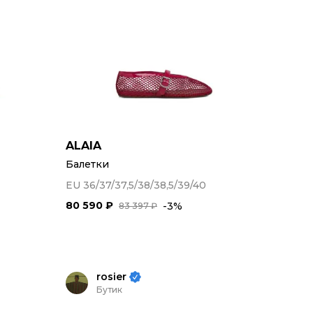
ALAIA
Балетки
EU 36/37/37,5/38/38,5/39/40
80 590 ₽
-3%
83 397 ₽
rosier
Бутик