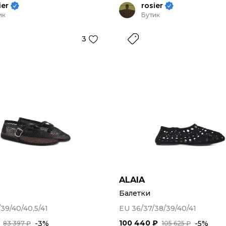
ier
rosier
ик
Бутик
3
ALAIA
Балетки
39/40/40,5/41
EU 36/37/38/39/40/41
100 440 ₽
-3%
-5%
83 397 ₽
105 625 ₽