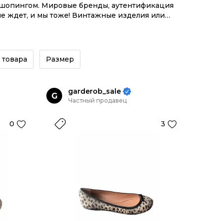
м шопингом. Мировые бренды, аутентификация
не ждет, и мы тоже! Винтажные изделия или
косистемой инструментов.
 товара
Размер
garderob_sale
G
Частный продавец
0
3