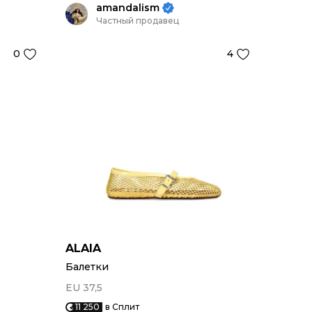
amandalism
Частный продавец
0
4
ALAIA
Балетки
EU 37,5
11 250
в Сплит