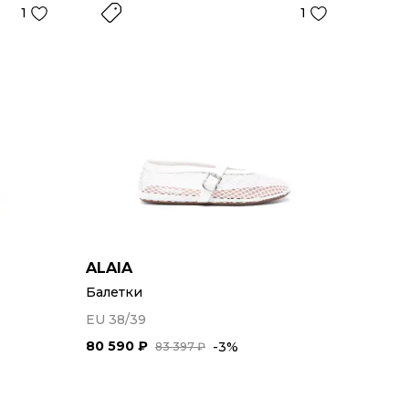
1
1
ALAIA
Балетки
EU 38/39
80 590 ₽
-3%
83 397 ₽