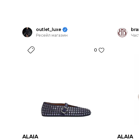
outlet_luxe
br
Ресейл магазин
Час
0
ALAIA
ALAIA