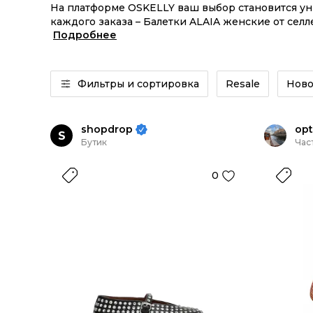
На платформе OSKELLY ваш выбор становится у
каждого заказа – Балетки ALAIA женские от сел
Подробнее
Балетки ALAIA женские из новых коллекций – за
Фильтры и сортировка
Resale
Ново
shopdrop
opt
S
Бутик
Час
0