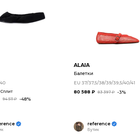
ALAIA
Балетки
/40
EU 37/37,5/38/39/39,5/40/41
 Сплит
80 588 ₽
-3%
83 397 ₽
-48%
94 511 ₽
erence
reference
ик
Бутик