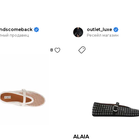
andscomeback
outlet_luxe
тный продавец
Ресейл магазин
8
ALAIA