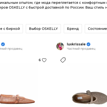
никальным опытом, где мода переплетается с комфортны
леров OSKELLY с быстрой доставкой по России. Ваш стиль 
казывайте на сайте или в приложении OSKELLY с целой э
е с биркой
Выбор OSKELLY
Бренд
Состояние
luxkrissale
тный продавец
Частный продавец
6