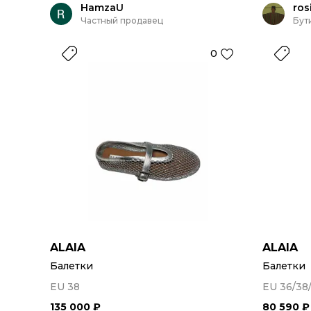
HamzaU
ros
Частный продавец
Бут
0
ALAIA
ALAIA
Балетки
Балетки
EU 38
EU 36/38/
135 000 ₽
80 590 ₽