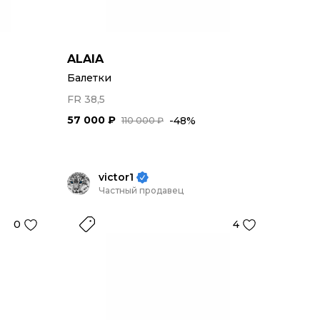
ALAIA
Балетки
FR 38,5
57 000 ₽
-48%
110 000 ₽
victor1
Частный продавец
0
4