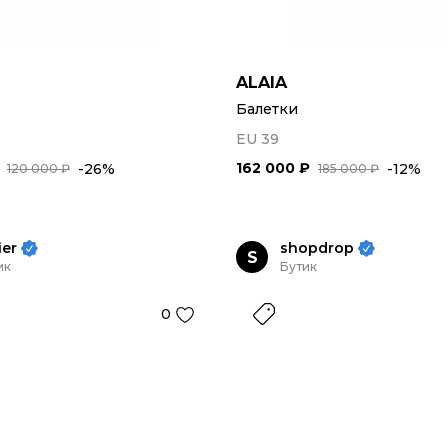
ALAIA
Балетки
EU 39
162 000 ₽
-26%
-12%
120 000 ₽
185 000 ₽
ier
shopdrop
S
ик
Бутик
0