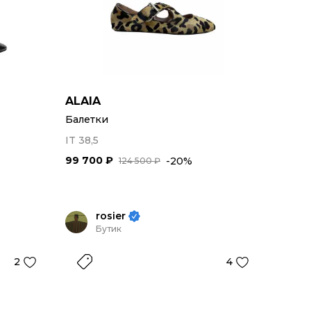
ALAIA
Балетки
IT 38,5
99 700 ₽
-20%
124 500 ₽
rosier
Бутик
2
4