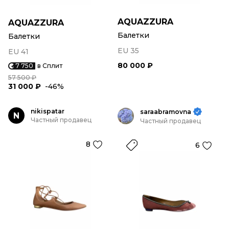
AQUAZZURA
AQUAZZURA
Балетки
Балетки
EU 35
EU 41
80 000 ₽
7 750
в Сплит
57 500 ₽
31 000 ₽
-46%
nikispatar
saraabramovna
N
Частный продавец
Частный продавец
8
6