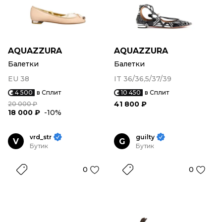
AQUAZZURA
AQUAZZURA
Балетки
Балетки
EU 38
IT 36/36,5/37/39
4 500
в Сплит
10 450
в Сплит
41 800 ₽
20 000 ₽
18 000 ₽
-10%
vrd_str
guilty
V
G
Бутик
Бутик
0
0