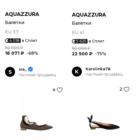
AQUAZZURA
AQUAZZURA
Балетки
Балетки
EU 37
EU 41
4 018
в Сплит
5 625
в Сплит
50 000 ₽
90 000 ₽
16 071 ₽
-68%
22 500 ₽
-75%
Karolinka78
sia_
K
S
Частный продавец
Частный продавец
2
4