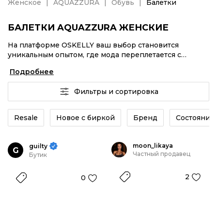
Женское
AQUAZZURA
Обувь
Балетки
БАЛЕТКИ AQUAZZURA ЖЕНСКИЕ
На платформе OSKELLY ваш выбор становится
уникальным опытом, где мода переплетается с
комфортным шопингом. Мировые бренды,
Подробнее
аутентификация каждого заказа – Балетки
AQUAZZURA женские от селлеров OSKELLY с быстрой
Фильтры и сортировка
доставкой по России. Ваш стиль не ждет, и мы тоже!
Винтажные изделия или Балетки AQUAZZURA
женские из новых коллекций – заказывайте на сайте
Resale
Новое с биркой
Бренд
Состояние 
или в приложении OSKELLY с целой экосистемой
инструментов.
moon_likaya
guilty
G
Частный продавец
Бутик
2
0