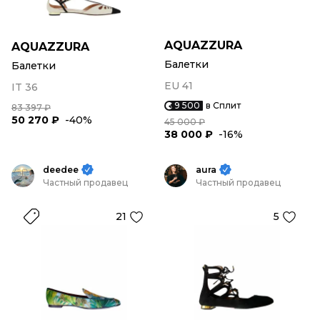
AQUAZZURA
AQUAZZURA
Балетки
Балетки
EU 41
IT 36
9 500
в Сплит
83 397 ₽
50 270 ₽
-40%
45 000 ₽
38 000 ₽
-16%
deedee
aura
Частный продавец
Частный продавец
21
5