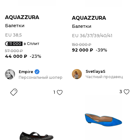
AQUAZZURA
AQUAZZURA
Балетки
Балетки
EU 38,5
EU 36/37/39/40/41
11 000
в Сплит
150 000 ₽
92 000 ₽
-39%
57 000 ₽
44 000 ₽
-23%
SvetlayaS
Empire
Частный продавец
Персональный шопер
3
1