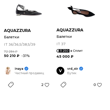
AQUAZZURA
AQUAZZURA
Балетки
Балетки
IT 37
IT 36/36,5/38,5/39
11 250
в Сплит
72 284 ₽
50 210 ₽
-31%
45 000 ₽
Inaya
vrd_str
V
Частный продавец
Бутик
2
0