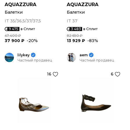
AQUAZZURA
AQUAZZURA
Балетки
Балетки
IT 35/36,5/37/37,5
IT 37
9 475
в Сплит
3 483
в Сплит
47 400 ₽
82 650 ₽
37 900 ₽
-20%
13 929 ₽
-83%
lilykey
aem
Частный продавец
Частный продавец
16
6