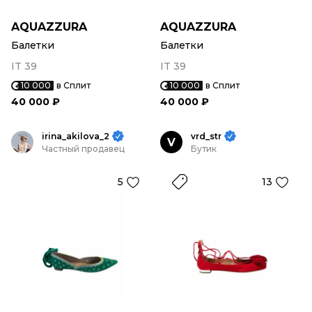
AQUAZZURA
AQUAZZURA
Балетки
Балетки
IT 39
IT 39
10 000
в Сплит
10 000
в Сплит
40 000 ₽
40 000 ₽
irina_akilova_2
vrd_str
V
Частный продавец
Бутик
5
13