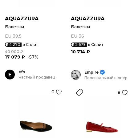
AQUAZZURA
AQUAZZURA
Балетки
Балетки
EU 39,5
EU 36
4 270
в Сплит
2 679
в Сплит
10 714 ₽
40 000 ₽
17 079 ₽
-57%
efo
Empire
E
Частный продавец
Персональный шопер
0
8