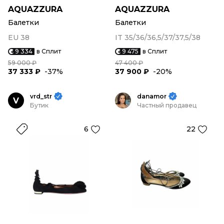
AQUAZZURA
AQUAZZURA
Балетки
Балетки
EU 38
IT 35/36/36,5/37/37,5/38
9 334
в Сплит
9 475
в Сплит
59 000 ₽
47 400 ₽
37 333 ₽
-37%
37 900 ₽
-20%
vrd_str
danamor
V
Бутик
Частный продавец
6
22