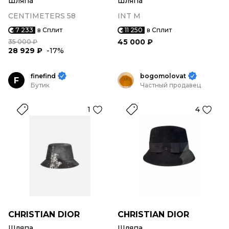
Шляпа
Шляпа
CENTIMETERS 58
INT M
7 233
в Сплит
11 250
в Сплит
45 000 ₽
35 000 ₽
28 929 ₽
-17%
finefind
bogomolovat
F
Бутик
Частный продавец
1
4
CHRISTIAN DIOR
CHRISTIAN DIOR
Шляпа
Шляпа