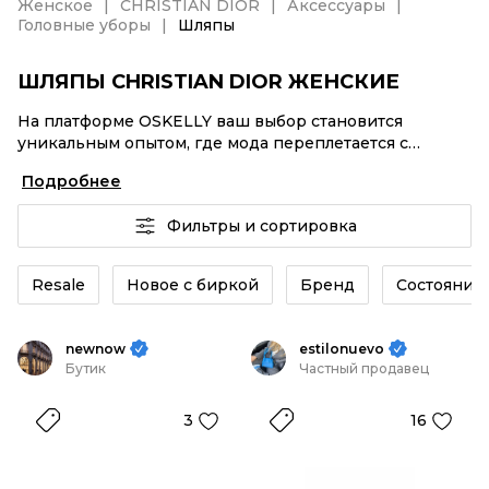
Женское
CHRISTIAN DIOR
Аксессуары
Головные уборы
Шляпы
ШЛЯПЫ CHRISTIAN DIOR ЖЕНСКИЕ
На платформе OSKELLY ваш выбор становится
уникальным опытом, где мода переплетается с
комфортным шопингом. Мировые бренды,
Подробнее
аутентификация каждого заказа – Шляпы CHRISTIAN
DIOR женские от селлеров OSKELLY с быстрой
Фильтры и сортировка
доставкой по России. Ваш стиль не ждет, и мы тоже!
Винтажные изделия или Шляпы CHRISTIAN DIOR
женские из новых коллекций – заказывайте на сайте
Resale
Новое с биркой
Бренд
Состояние 
или в приложении OSKELLY с целой экосистемой
инструментов.
newnow
estilonuevo
Бутик
Частный продавец
3
16