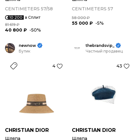
CENTIMETERS 57/58
CENTIMETERS 57
10 200
в Сплит
58 000 ₽
55 000 ₽
-5%
81 619 ₽
40 800 ₽
-50%
newnow
thebrandsvip_
Бутик
Частный продавец
4
43
CHRISTIAN DIOR
CHRISTIAN DIOR
Шляпа
Шляпа