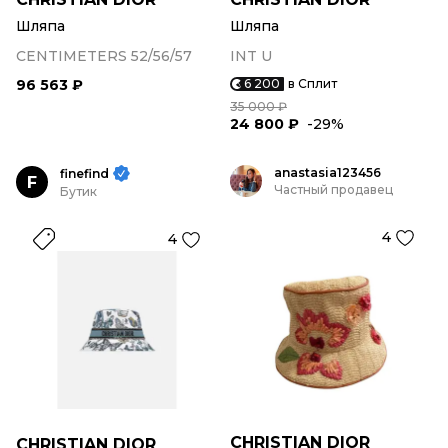
Шляпа
Шляпа
CENTIMETERS 52/56/57
INT U
96 563 ₽
6 200
в Сплит
35 000 ₽
24 800 ₽
-29%
anastasia123456
finefind
F
Частный продавец
Бутик
4
4
CHRISTIAN DIOR
CHRISTIAN DIOR