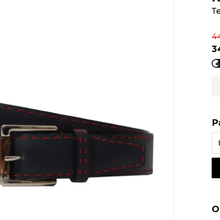
Т
4
3
Р
О