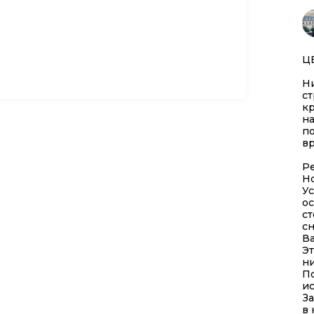
Ц
Ни
ст
кр
на
по
в
Ре
Н
У
о
ст
с
В
Эт
ни
П
и
За
в 