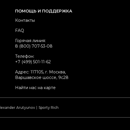
ренд
KITON
ПОМОЩЬ И ПОДДЕРЖКА
вет
Темно-синий
Контакты
атериал ремней
Кожа
FAQ
стояние товара
Отличное состояние
Горячая линия:
родавец
Частный продавец
8 (800) 707-53-08
kelly ID
5238671
Телефон:
+7 (499) 501-11-62
Адрес: 117105, г. Москва,
Варшавское шоссе, 9с28
Найти нас на карте
lexander Arutyunov
Sporty Rich