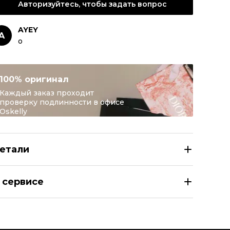
Авторизуйтесь, чтобы задать вопрос
AYEY
A
о
100% оригинал
Каждый заказ проходит
проверку подлинности в офисе
Oskelly
етали
ITON Темно-синий кожаный ремень
 сервисе
азмер
EU 105
здел
Мужское
тегория
Ремни