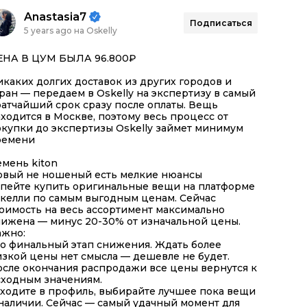
Anastasia7
Подписаться
5 years ago на Oskelly
ЕНА В ЦУМ БЫЛА 96.800₽
каких долгих доставок из других городов и
ран — передаем в Oskelly на экспертизу в самый
атчайший срок сразу после оплаты. Вещь
ходится в Москве, поэтому весь процесс от
купки до экспертизы Oskelly займет минимум
ремени
мень kiton
овый не ношеный есть мелкие нюансы
спейте купить оригинальные вещи на платформе
скелли по самым выгодным ценам. Сейчас
оимость на весь ассортимент максимально
нижена — минус 20-30% от изначальной цены.
ажно:
о финальный этап снижения. Ждать более
зкой цены нет смысла — дешевле не будет.
осле окончания распродажи все цены вернутся к
сходным значениям.
ходите в профиль, выбирайте лучшее пока вещи
наличии. Сейчас — самый удачный момент для