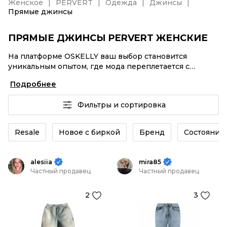
Женское
PERVERT
Одежда
Джинсы
Прямые джинсы
ПРЯМЫЕ ДЖИНСЫ PERVERT ЖЕНСКИЕ
На платформе OSKELLY ваш выбор становится
уникальным опытом, где мода переплетается с
комфортным шопингом. Мировые бренды,
Подробнее
аутентификация каждого заказа – Прямые джинсы
PERVERT женские от селлеров OSKELLY с быстрой
Фильтры и сортировка
доставкой по России. Ваш стиль не ждет, и мы тоже!
Винтажные изделия или Прямые джинсы PERVERT
женские из новых коллекций – заказывайте на сайте
Resale
Новое с биркой
Бренд
Состояние 
или в приложении OSKELLY с целой экосистемой
инструментов.
alesiia
mira85
Частный продавец
Частный продавец
2
3